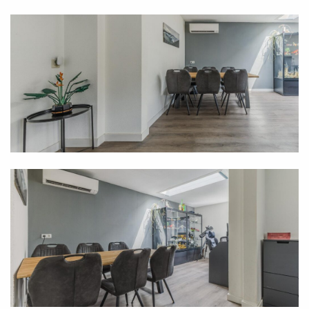
distance, and there are multiple supermarkets and
other shops nearby, such as at Shopping Centre De
Bunders, less than a five-minute bike ride away, or in
the charming village centre, a kilometer and a half
away. Accessibility to this house on Spoorven is also
excellent. After all, there are various bus stops in the
vicinity, and within a five-minute drive you are at the
access road to the A50 motorway.
Ground floor
When you enter this home through the covered front
door, you first arrive in a spacious entrance hall. Here
you will find, among other things, the staircase, the
meter cupboard, and the access door to a separate
toilet room with neat tiling, a wall-mounted toilet, and
a washbasin.