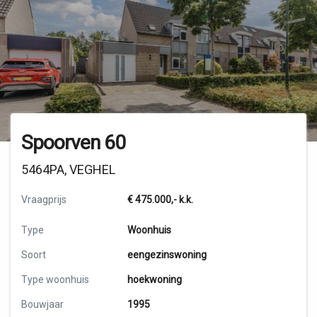
Spoorven 60
5464PA, VEGHEL
Vraagprijs
€ 475.000,-
k.k.
Type
Woonhuis
Soort
eengezinswoning
Type woonhuis
hoekwoning
Bouwjaar
1995