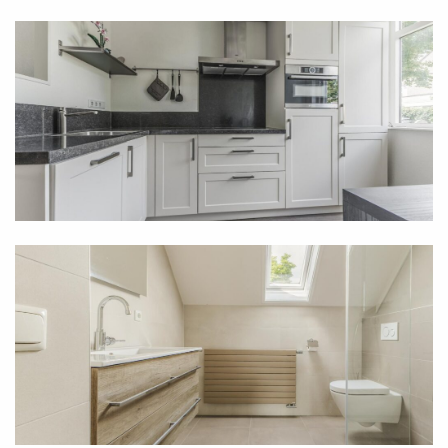
als een vaatwasser, oven, magnetron,
inductiekookplaat, koelkast en vriezer.
Als bewoner van dit huis beschik je ook over een
grote garage, goed voor dik zestien vierkante meter
aan opslagruimte. De garage is inpandig te bereiken
via de entree. Handig, want zo hoef je nooit
buitenom om bij je wasapparatuur te komen.
Aansluitpunten voor deze apparatuur zijn immers
ook in de garage te vinden.
Eerste verdieping
Boven de trapopgang richting de eerste verdieping
hangt de tweede vaste airco-unit die dit huis rijk is.
Deze airco helpt het binnenklimaat prettig te houden
op deze etage, die verder bestaat uit drie
volwaardige slaapkamers en een luxe badkamer. De