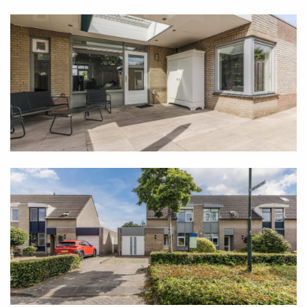
slaapkamers zijn allemaal uitgerust met een mooie
laminaatvloer. De kamer aan de voorkant is dankzij
een dakkapel extra ruim, terwijl bij de kamers achter
extra opslagruimte is gecreëerd achter knieschotten
onder de kapschuinte. In de badkamer maak je
intussen gebruik van een drempelvrije inloopdouche,
een wastafel in meubel en een vrij hangend closet
met inbouwreservoir. De aankleding van de
badkamer is bijzonder fraai, onder meer dankzij
beigekleurige betegeling.
Tweede verdieping
Bij deze woning hoort ook nog een vliering, die bij
uitstek geschikt is voor het opbergen van spullen. De
vliering heeft een totale oppervlakte van dik 22
vierkante meter. Je bereikt deze praktische