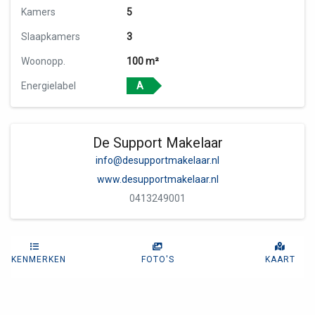
Kamers
5
Slaapkamers
3
Woonopp.
100 m²
Energielabel
A
De Support Makelaar
info@desupportmakelaar.nl
www.desupportmakelaar.nl
0413249001
KENMERKEN
FOTO'S
KAART