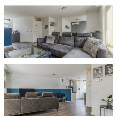
insulated home includes a large attic and an
internally accessible garage. Finally, as a resident,
you have a neatly landscaped front and back garden
at your disposal. The latter faces the sunny south
and is enhanced with a beautiful covered patio, a
detached storage shed, and a back entrance.
Location
You will find this home at Spoorven in t Ven West, a
pleasant residential area in the north of Veghel. This
is an ideal living environment for those who love
peace, space, and greenery. You have no neighbors
at the back, and from Spoorven you can walk straight
into the beautiful Geerbos. Important daily amenities
are also within easy reach. For instance, there are
several primary schools within short walking