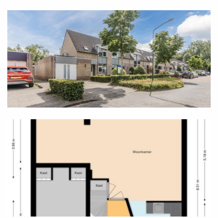
opslagruimte via een vlizotrap in het plafond boven
de overloop van de eerste verdieping.
Tuin
In de woonkamer is er een naar buiten openslaande
deur die toegang biedt tot de achtertuin. In deze op
het zuiden gerichte tuin zijn er meerdere plekjes
waar je een gezellig terras kunt inrichten. Bij uitstek
kan dit zelfs op de keurige betegeling tegen het huis
aan, onder de fraaie overkapping, die is verrijkt met
inbouwspots en een dakraam. Maar waar in deze
verder overwegend groene tuin je ook zit, veel
privacy heb je sowieso, want er zijn geen
achterburen. Achterin de tuin beschik je ook nog
over een vrijstaande berging en een achterom.
Tenslotte is de voortuin eveneens keurig aangelegd,