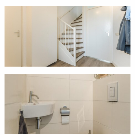
met een mooie mix aan betegeling en beplanting.
Kenmerken
-Heerlijke, uitstekend onderhouden hoekwoning in
rustige, verkeersluwe buurt in het noorden van
Veghel (Noord-Brabant).
-Fraaie, uitgebouwde woonkamer met sfeervol
karakter.
-Half open keuken met volop moderne
inbouwapparatuur.
-Drie volwaardige slaapkamers.
-Luxe badkamer met drempelvrije inloopdouche.
-Twee vaste airco-units.
-Veel extra opslagruimte op vliering.
-Grote, inpandig bereikbare garage.
-Zonnige achtertuin (op het zuiden) met berging,
achterom en prachtige overkapping.