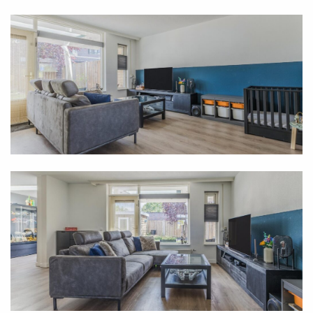
-Keurig aangelegde voortuin.
-Bouwjaar: 1995
-Energielabel: A
-Volledige eigendom
-13 zonnepanelen
Are you looking for a lovely family home in a quiet
location, with plenty of living space both inside and
out? Then come and take a look at Spoorven in the
north of Veghel. After all, this very well-maintained
corner house is becoming available there. Inside,
this beautiful home offers, among other things,
three full-sized bedrooms, an extended living room,
and a modern kitchen and bathroom. It is easy to
keep the interior cool in the summer, as two fixed air
conditioning units have been installed. Meanwhile,
you also have plenty of storage space. This well-