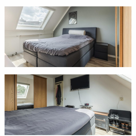
In the living room, there is an outward-opening door
providing access to the backyard. In this south-
facing garden, there are several spots where you
can set up a cozy terrace. This is ideally suited for
the neat tiling against the house, under the beautiful
canopy, which is enhanced with recessed spotlights
and a skylight. But wherever you sit in this otherwise
predominantly green garden, you will have plenty of
privacy regardless, as there are no neighbors behind
you. At the back of the garden, you also have a
detached storage shed and a back entrance. Finally,
the front garden is likewise neatly landscaped, with a
beautiful mix of tiling and planting.
Characteristics
- Delightful, excellently maintained corner house in a