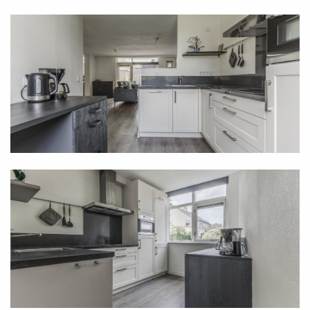
As a resident of this house, you also have a large
garage at your disposal, providing over sixteen
square meters of storage space. The garage can be
accessed internally via the entrance. This is
convenient, as you never have to go outside to reach
your laundry appliances. After all, connection points
for these appliances can also be found in the garage.
First floor
Above the staircase leading to the first floor hangs
the second fixed air conditioning unit in this house.
This air conditioner helps maintain a pleasant indoor
climate on this floor, which otherwise consists of
three full-sized bedrooms and a luxurious bathroom.
The bedrooms are all equipped with beautiful