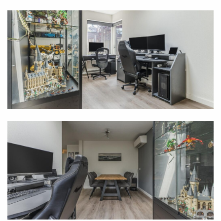
The beautiful laminate flooring in the entrance hall
extends seamlessly into the living room. This is a Z-
shaped living room that is both spacious and -
thanks to its playful design - possesses an
atmospheric character. Thanks to large windows
and a skylight at the extended rear, you also enjoy
plenty of natural sunlight. Furthermore, the indoor
climate remains pleasant all year round, partly due to
the fixed air conditioning unit.
The kitchen of this home is located at the front of
the living area. This semi-open kitchen has a sleek,
calm appearance with its white cabinet fronts. You
benefit from ample cupboard space, including
various wide drawers, and modern built-in
appliances such as a dishwasher, oven, microwave,
induction hob, refrigerator, and freezer.