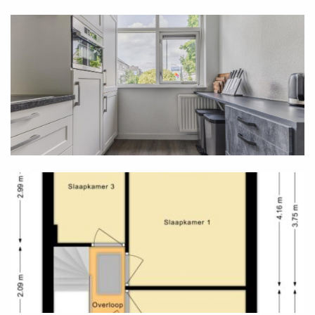
laminate flooring. The front room is extra spacious
thanks to a dormer window, while in the rear rooms,
extra storage space has been created behind knee
walls under the sloping roof. Meanwhile, in the
bathroom, you make use of a barrier-free walk-in
shower, a vanity unit, and a wall-mounted toilet with a
concealed cistern. The bathroom's finish is
particularly attractive, thanks in part to beige tiling.
Second floor
This property also includes an attic, which is ideally
suited for storing items. The attic has a total surface
area of over 22 square meters. You reach this
practical storage space via a loft ladder in the ceiling
above the landing on the first floor.
Garden